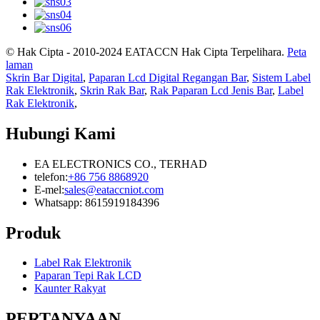
© Hak Cipta - 2010-2024 EATACCN Hak Cipta Terpelihara.
Peta
laman
Skrin Bar Digital
,
Paparan Lcd Digital Regangan Bar
,
Sistem Label
Rak Elektronik
,
Skrin Rak Bar
,
Rak Paparan Lcd Jenis Bar
,
Label
Rak Elektronik
,
Hubungi Kami
EA ELECTRONICS CO., TERHAD
telefon:
+86 756 8868920
E-mel:
sales@eataccniot.com
Whatsapp: 8615919184396
Produk
Label Rak Elektronik
Paparan Tepi Rak LCD
Kaunter Rakyat
PERTANYAAN