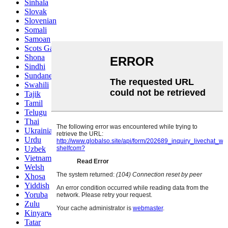
Sinhala
Slovak
Slovenian
Somali
Samoan
Scots Gaelic
Shona
Sindhi
Sundanese
Swahili
Tajik
Tamil
Telugu
Thai
Ukrainian
Urdu
Uzbek
Vietnamese
Welsh
Xhosa
Yiddish
Yoruba
Zulu
Kinyarwanda
Tatar