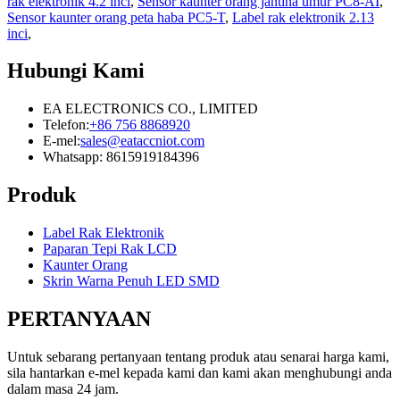
rak elektronik 4.2 inci
,
Sensor kaunter orang jantina umur PC8-AI
,
Sensor kaunter orang peta haba PC5-T
,
Label rak elektronik 2.13
inci
,
Hubungi Kami
EA ELECTRONICS CO., LIMITED
Telefon:
+86 756 8868920
E-mel:
sales@eataccniot.com
Whatsapp: 8615919184396
Produk
Label Rak Elektronik
Paparan Tepi Rak LCD
Kaunter Orang
Skrin Warna Penuh LED SMD
PERTANYAAN
Untuk sebarang pertanyaan tentang produk atau senarai harga kami,
sila hantarkan e-mel kepada kami dan kami akan menghubungi anda
dalam masa 24 jam.